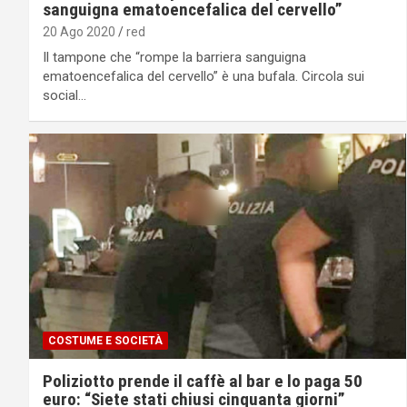
sanguigna ematoencefalica del cervello”
20 Ago 2020
red
Il tampone che “rompe la barriera sanguigna
ematoencefalica del cervello” è una bufala. Circola sui
social…
COSTUME E SOCIETÀ
Poliziotto prende il caffè al bar e lo paga 50
euro: “Siete stati chiusi cinquanta giorni”