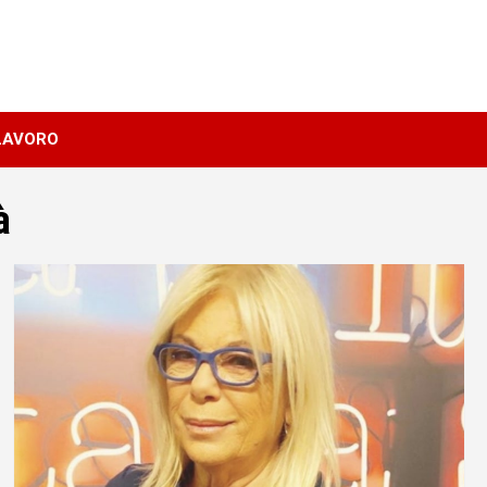
LAVORO
à