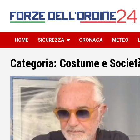
Skip
to
content
Il blog della community delle Forze dell’Ordine
Forze dell’Ordine 24
HOME
SICUREZZA
CRONACA
METEO
Categoria:
Costume e Societ