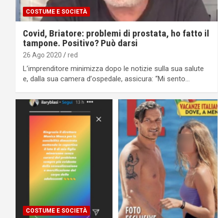
COSTUME E SOCIETÀ
Covid, Briatore: problemi di prostata, ho fatto il
tampone. Positivo? Può darsi
26 Ago 2020
red
Lʼimprenditore minimizza dopo le notizie sulla sua salute
e, dalla sua camera dʼospedale, assicura: “Mi sento…
COSTUME E SOCIETÀ