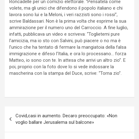
Roncadelle per un comizio elettorale. “Pensatela come
volete, ma gli unici che difendono il popolo italiano e chi
lavora sono lui e la Meloni, i veri razzisti sono i rossi”,
scrive Baldassari. Non è la prima volta che esprime la sua
ammirazione per il numero uno del Carroccio. A fine luglio,
infatti, pubblicava un video e scriveva: “Toglietemi pure
l’amicizia, ma io sto con Salvini, può piacere o no ma è
l’unico che ha tentato di fermare la mangiatoia della falsa
immigrazione e difeso l’Italia, e ora lo processano… forza
Matteo, io sono con te. In attesa che arrivi un altro zio”. E
poi, proprio con la foto dove lo si vede indossare la
mascherina con la stampa del Duce, scrive: “Torna zio”.
Navigazione
Covid,casi in aumento. Decaro preoccupato: «Non
articoli
voglio ballare Jerusalema sul balcone»