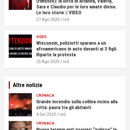
(rimosso): la lotta di Arianna, Valeria,
Sara e Claudio per le loro amate divise.
Le loro storie || VIDEO
27 Ago 2020
red
VIDEO
Wisconsin, poliziotti sparano a un
afroamericano in auto davanti ai 3 figli.
Riparte la protesta
25 Ago 2020
red
Altre notizie
CRONACA
Grande incendio sulla collina vicino alla
città: paura tra gli abitanti
4 Set 2020
red
CRONACA
Nuova terapia anti psoriasi “pulisce” la