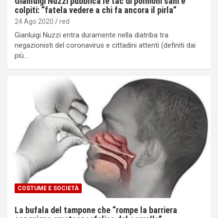
Gianluigi Nuzzi pubblica le tac di polmoni sani e
colpiti: “fatela vedere a chi fa ancora il pirla”
24 Ago 2020
red
Gianluigi Nuzzi entra duramente nella diatriba tra
negazionisti del coronavirus e cittadini attenti (definiti dai
più…
COSTUME E SOCIETÀ
La bufala del tampone che “rompe la barriera