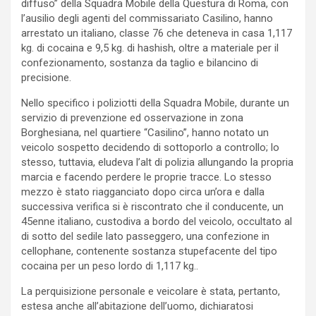
diffuso” della Squadra Mobile della Questura di Roma, con
l’ausilio degli agenti del commissariato Casilino, hanno
arrestato un italiano, classe 76 che deteneva in casa 1,117
kg. di cocaina e 9,5 kg. di hashish, oltre a materiale per il
confezionamento, sostanza da taglio e bilancino di
precisione.
Nello specifico i poliziotti della Squadra Mobile, durante un
servizio di prevenzione ed osservazione in zona
Borghesiana, nel quartiere “Casilino”, hanno notato un
veicolo sospetto decidendo di sottoporlo a controllo; lo
stesso, tuttavia, eludeva l’alt di polizia allungando la propria
marcia e facendo perdere le proprie tracce. Lo stesso
mezzo è stato riagganciato dopo circa un’ora e dalla
successiva verifica si è riscontrato che il conducente, un
45enne italiano, custodiva a bordo del veicolo, occultato al
di sotto del sedile lato passeggero, una confezione in
cellophane, contenente sostanza stupefacente del tipo
cocaina per un peso lordo di 1,117 kg..
La perquisizione personale e veicolare è stata, pertanto,
estesa anche all’abitazione dell’uomo, dichiaratosi