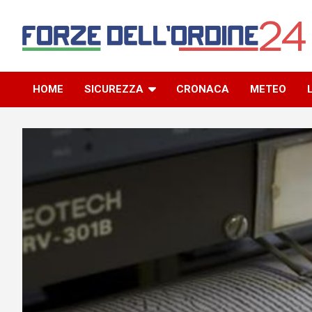
Skip
to
content
Il blog della community delle Forze dell’Ordine
Forze dell’Ordine 24
HOME
SICUREZZA
CRONACA
METEO