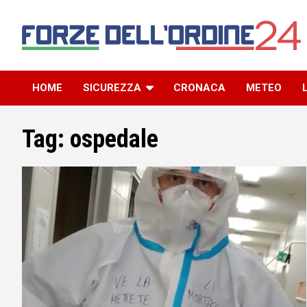
Skip
to
content
Il blog della community delle Forze dell’Ordine
Forze dell’Ordine 24
HOME
SICUREZZA
CRONACA
METEO
Tag:
ospedale