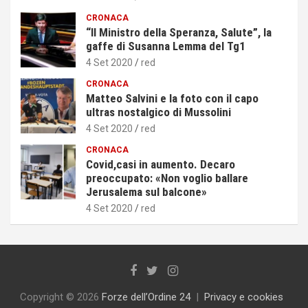
CRONACA
“Il Ministro della Speranza, Salute”, la
gaffe di Susanna Lemma del Tg1
4 Set 2020
red
CRONACA
Matteo Salvini e la foto con il capo
ultras nostalgico di Mussolini
4 Set 2020
red
CRONACA
Covid,casi in aumento. Decaro
preoccupato: «Non voglio ballare
Jerusalema sul balcone»
4 Set 2020
red
Copyright © 2026
Forze dell’Ordine 24
Privacy e cookies