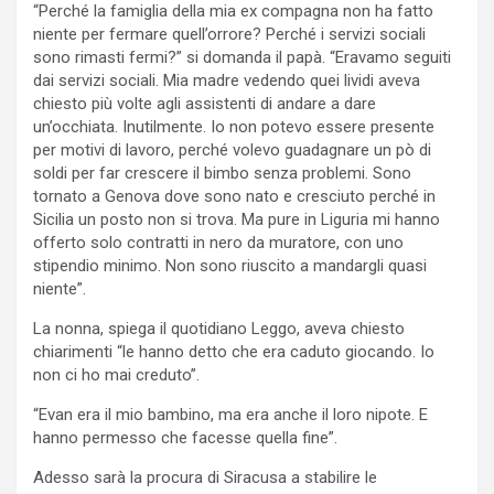
“Perché la famiglia della mia ex compagna non ha fatto
niente per fermare quell’orrore? Perché i servizi sociali
sono rimasti fermi?” si domanda il papà. “Eravamo seguiti
dai servizi sociali. Mia madre vedendo quei lividi aveva
chiesto più volte agli assistenti di andare a dare
un’occhiata. Inutilmente. Io non potevo essere presente
per motivi di lavoro, perché volevo guadagnare un pò di
soldi per far crescere il bimbo senza problemi. Sono
tornato a Genova dove sono nato e cresciuto perché in
Sicilia un posto non si trova. Ma pure in Liguria mi hanno
offerto solo contratti in nero da muratore, con uno
stipendio minimo. Non sono riuscito a mandargli quasi
niente”.
La nonna, spiega il quotidiano Leggo, aveva chiesto
chiarimenti “le hanno detto che era caduto giocando. Io
non ci ho mai creduto”.
“Evan era il mio bambino, ma era anche il loro nipote. E
hanno permesso che facesse quella fine”.
Adesso sarà la procura di Siracusa a stabilire le