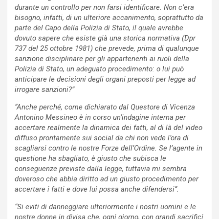
durante un controllo per non farsi identificare. Non c’era
bisogno, infatti, di un ulteriore accanimento, soprattutto da
parte del Capo della Polizia di Stato, il quale avrebbe
dovuto sapere che esiste già una storica normativa (Dpr
737 del 25 ottobre 1981) che prevede, prima di qualunque
sanzione disciplinare per gli appartenenti ai ruoli della
Polizia di Stato, un adeguato procedimento: o lui può
anticipare le decisioni degli organi preposti per legge ad
irrogare sanzioni?”
“Anche perché, come dichiarato dal Questore di Vicenza
Antonino Messineo è in corso un’indagine interna per
accertare realmente la dinamica dei fatti, al di là del video
diffuso prontamente sui social da chi non vede l’ora di
scagliarsi contro le nostre Forze dell’Ordine. Se l’agente in
questione ha sbagliato, è giusto che subisca le
conseguenze previste dalla legge, tuttavia mi sembra
doveroso che abbia diritto ad un giusto procedimento per
accertare i fatti e dove lui possa anche difendersi”.
“Si eviti di danneggiare ulteriormente i nostri uomini e le
nostre donne in divisa che, ogni giorno, con grandi sacrifici