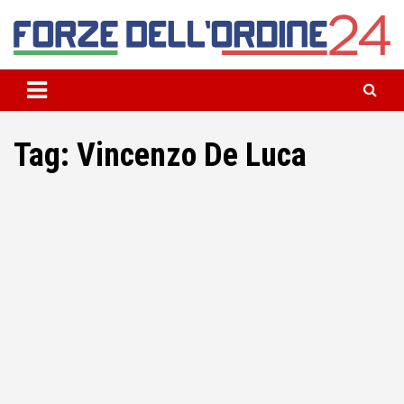
Skip
to
content
Il blog della community delle Forze dell’Ordine
Forze dell’Ordine 24
Tag:
Vincenzo De Luca