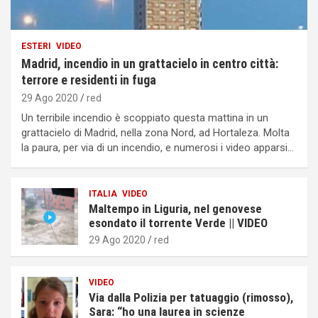
ESTERI
VIDEO
Madrid, incendio in un grattacielo in centro città:
terrore e residenti in fuga
29 Ago 2020
red
Un terribile incendio è scoppiato questa mattina in un
grattacielo di Madrid, nella zona Nord, ad Hortaleza. Molta
la paura, per via di un incendio, e numerosi i video apparsi…
ITALIA
VIDEO
Maltempo in Liguria, nel genovese
esondato il torrente Verde || VIDEO
29 Ago 2020
red
VIDEO
Via dalla Polizia per tatuaggio (rimosso),
Sara: “ho una laurea in scienze