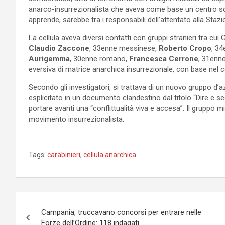
anarco-insurrezionalista che aveva come base un centro soc
apprende, sarebbe tra i responsabili dell’attentato alla Staz
La cellula aveva diversi contatti con gruppi stranieri tra cui
Claudio Zaccone
, 33enne messinese,
Roberto Cropo
, 34
Aurigemma
, 30enne romano,
Francesca Cerrone
, 31enne
eversiva di matrice anarchica insurrezionale, con base nel
Secondo gli investigatori, si trattava di un nuovo gruppo 
esplicitato in un documento clandestino dal titolo “Dire e se
portare avanti una “conflittualità viva e accesa”. Il gruppo m
movimento insurrezionalista.
Tags:
carabinieri
,
cellula anarchica
Navigazione
Campania, truccavano concorsi per entrare nelle
articoli
Forze dell’Ordine: 118 indagati