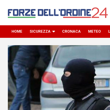
Skip
to
content
Il blog della community delle Forze dell’Ordine
Forze dell’Ordine 24
HOME
SICUREZZA
CRONACA
METEO