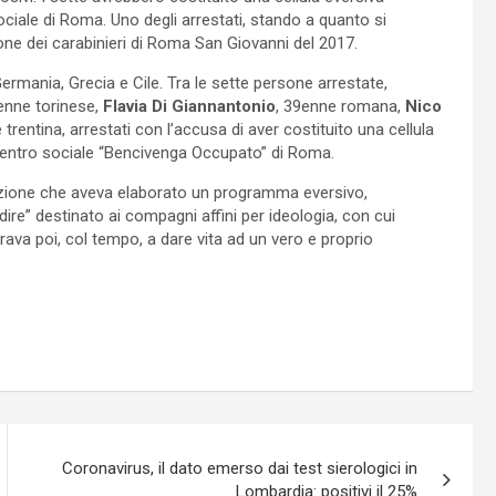
iale di Roma. Uno degli arrestati, stando a quanto si
ione dei carabinieri di Roma San Giovanni del 2017.
 Germania, Grecia e Cile. Tra le sette persone arrestate,
enne torinese,
Flavia Di Giannantonio
, 39enne romana,
Nico
 trentina, arrestati con l’accusa di aver costituito una cellula
 centro sociale “Bencivenga Occupato” di Roma.
d’azione che aveva elaborato un programma eversivo,
dire” destinato ai compagni affini per ideologia, con cui
irava poi, col tempo, a dare vita ad un vero e proprio
Coronavirus, il dato emerso dai test sierologici in
Lombardia: positivi il 25%