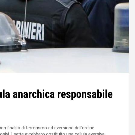
ula anarchica responsabile
 finalità di terrorismo ed eversione dell’ordine
osivi. I sette avrebbero costituito una cellula eversiva