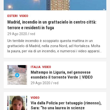
ESTERI
VIDEO
Madrid, incendio in un grattacielo in centro città:
terrore e residenti in fuga
29 Ago 2020
red
Un terribile incendio è scoppiato questa mattina in un
grattacielo di Madrid, nella zona Nord, ad Hortaleza. Molta
la paura, per via di un incendio, e numerosi i video apparsi…
ITALIA
VIDEO
Maltempo in Liguria, nel genovese
esondato il torrente Verde || VIDEO
29 Ago 2020
red
VIDEO
Via dalla Polizia per tatuaggio (rimosso),
Sara: “ho una laurea in scienze