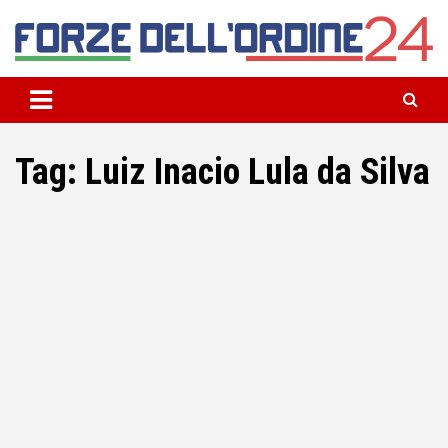
Skip
to
content
Il blog della community delle Forze dell’Ordine
Forze dell’Ordine 24
Tag:
Luiz Inacio Lula da Silva